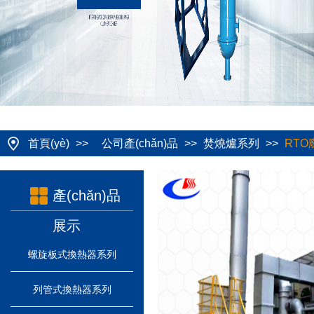
首頁(yè)
>>
公司產(chǎn)品
>>
焚燒爐系列
>>
RT
產(chǎn)品
展示
螺旋板式換熱器系列
列管式換熱器系列