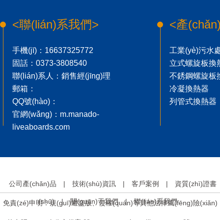
<聯(lián)系我們>
<產(chǎ
手機(jī)：16637325772
工業(yè)污水處
固話：0373-3808540
立式螺旋板換
聯(lián)系人：銷售經(jīng)理
不銹鋼螺旋板
郵箱：
冷凝換熱器
QQ號(hào)：
列管式換熱器
官網(wǎng)：m.manado-
liveaboards.com
公司產(chǎn)品
|
技術(shù)資訊
|
客戶案例
|
資質(zhì)證書
(shū)
|
關(guān)于我們
|
聯(lián)系我們
免責(zé)申明：規(guī)避盜版、侵權(quán)等其他法律風(fēng)險(xiǎn)